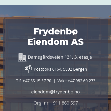
Frydenbø
Eiendom AS
Damsgårdsveien 131, 3. etasje
Postboks 6164, 5892 Bergen
Tlf.:+47 55 15 37 70 | Vakt: +47 982 60 273
eiendom@frydenbo.no
Org. nr.: 911 860 597