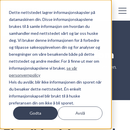
Dette nettstedet lagrer informasjonskapsler på
datamaskinen din. Disse informasjonskapslene
brukes til å samle informasjon om hvordan du
samhandler med nettstedet vårt og lar oss huske
deg. Vi bruker denne informasjonen for å forbedre
og tilpasse søkeopplevelsen din og for analyser og
Frydenbø Eiendom
beregninger om våre besøkende både på dette
nettstedet og andre medier. For å finne ut mer om
Profesjonell utleier av næringslokaler i Bergen.
informasjonskapslene vi bruker,
se vår
personvernpolicy
Hvis du avslår, blir ikke informasjonen din sporet når
du besøker dette nettstedet. Én enkelt
informasjonskapsel blir brukt til å huske
preferansen din om ikke å bli sporet.
Godta
Avslå